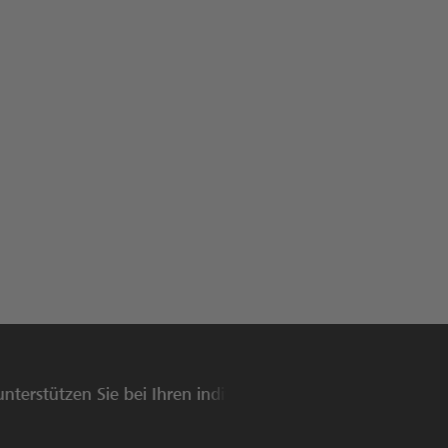
tützen Sie bei Ihren individuellen Lichtbedürfnissen - de