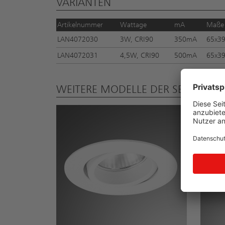
VARIANTEN
Artikelnummer
Wattage
mA
Maße
LAN4072030
3W, CRI90
350mA
65x39
LAN4072031
4,5W, CRI90
500mA
65x39
WEITERE MODELLE DER SERIE