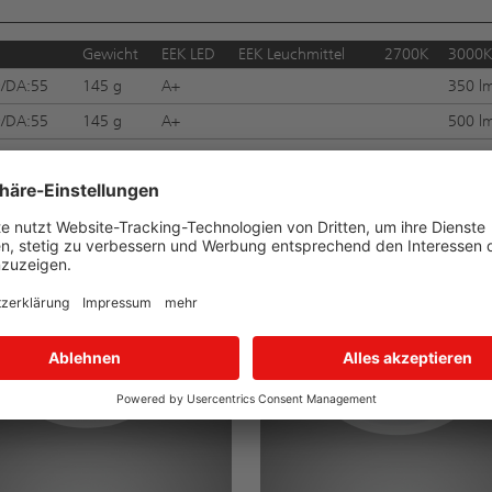
Gewicht
EEK LED
EEK Leuchmittel
2700K
3000K
/DA:55
145 g
A+
350 l
/DA:55
145 g
A+
500 l