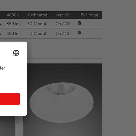
4000K
Leuchmittel
Version
Eulumdat
m
350 lm
LED Modul
On / Off
m
500 lm
LED Modul
On / Off