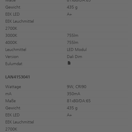
Maße
81x80/DA:65
Gewicht
435 g
EEK LED
A+
EEK Leuchmittel
2700K
3000K
755lm
4000K
755lm
Leuchmittel
LED Modul
Version
Dali Dim
Eulumdat
LAN4153041
Wattage
9W, CRI90
mA
350mA
Maße
81x80/DA:65
Gewicht
435 g
EEK LED
A+
EEK Leuchmittel
2700K