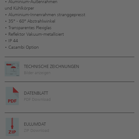
• Aluminium-Außenrahmen
und Kühlkörper
• Aluminium-Innenrahmen stranggepresst
• 35° - 60° Abstrahlwinkel
• Transparentes Plexiglas
• Reflektor Vakuum-metallisiert
• IP 44
• Casambi Option
TECHNISCHE ZEICHNUNGEN
Bilder anzeigen
DATENBLATT
PDF Download
EULUMDAT
ZIP Download