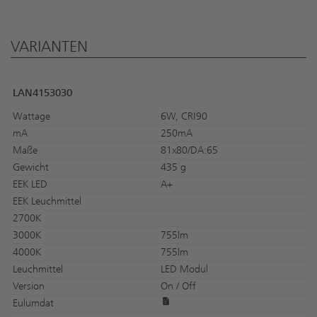
VARIANTEN
LAN4153030
Wattage
6W, CRI90
mA
250mA
Maße
81x80/DA:65
Gewicht
435 g
EEK LED
A+
EEK Leuchmittel
2700K
3000K
755lm
4000K
755lm
Leuchmittel
LED Modul
Version
On / Off
Eulumdat