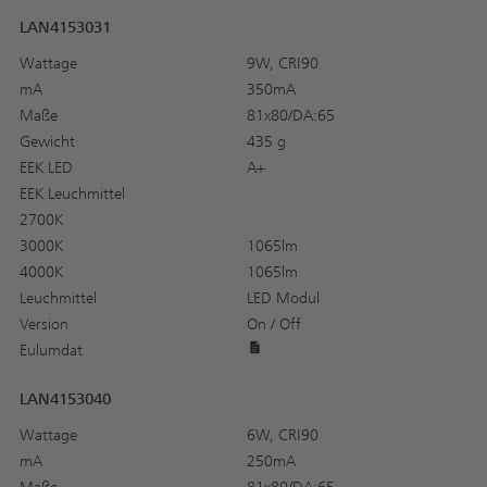
LAN4153031
Wattage
9W, CRI90
mA
350mA
Maße
81x80/DA:65
Gewicht
435 g
EEK LED
A+
EEK Leuchmittel
2700K
3000K
1065lm
4000K
1065lm
Leuchmittel
LED Modul
Version
On / Off
Eulumdat
LAN4153040
Wattage
6W, CRI90
mA
250mA