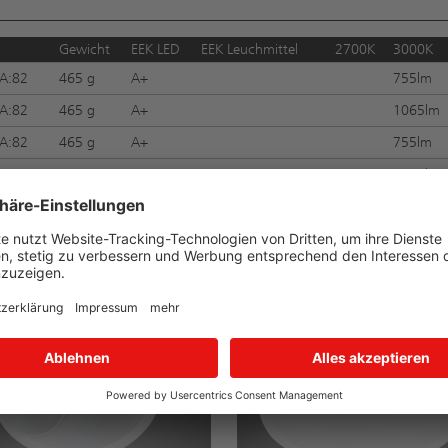
Gewicht
EEK LED
EEK Leuchmittel
2700K
3000K
A:82
465 g
A+
755lm
A:82
465 g
A+
1065lm
A:82
465 g
A+
755lm
A:82
465 g
A+
1065lm