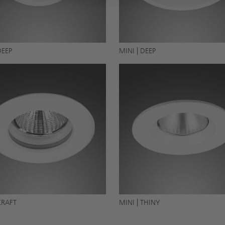
DEEP
MINI | DEEP
CRAFT
MINI | THINY