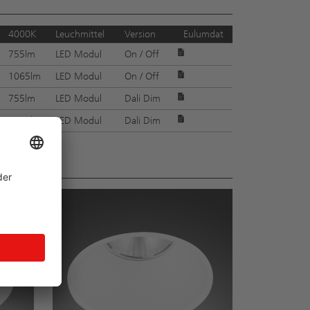
4000K
Leuchmittel
Version
Eulumdat
755lm
LED Modul
On / Off
1065lm
LED Modul
On / Off
755lm
LED Modul
Dali Dim
1065lm
LED Modul
Dali Dim