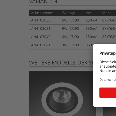
VARIANTEN
Artikelnummer
Wattage
mA
Maße
LAN4103030
6W, CRI90
250mA
87x76/D
LAN4103031
9W, CRI90
350mA
87x76/D
LAN4103040
6W, CRI90
250mA
87x76/D
LAN4103041
9W, CRI90
350mA
87x76/D
WEITERE MODELLE DER SERIE