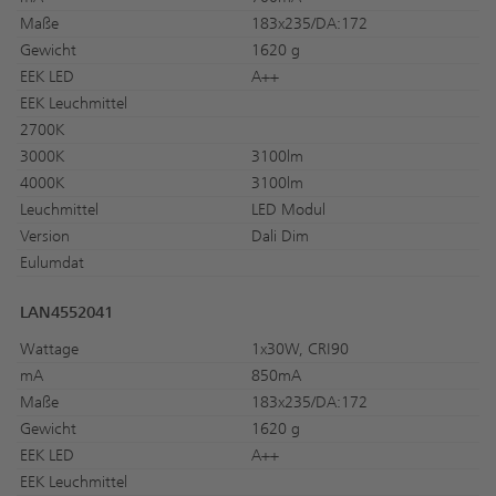
Maße
183x235/DA:172
Gewicht
1620 g
EEK LED
A++
EEK Leuchmittel
2700K
3000K
3100lm
4000K
3100lm
Leuchmittel
LED Modul
Version
Dali Dim
Eulumdat
LAN4552041
Wattage
1x30W, CRI90
mA
850mA
Maße
183x235/DA:172
Gewicht
1620 g
EEK LED
A++
EEK Leuchmittel