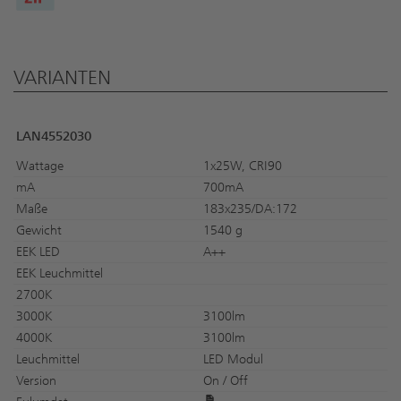
VARIANTEN
LAN4552030
Wattage
1x25W, CRI90
mA
700mA
Maße
183x235/DA:172
Gewicht
1540 g
EEK LED
A++
EEK Leuchmittel
2700K
3000K
3100lm
4000K
3100lm
Leuchmittel
LED Modul
Version
On / Off