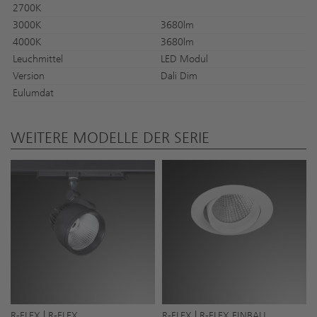
2700K
3000K
3680lm
4000K
3680lm
Leuchmittel
LED Modul
Version
Dali Dim
Eulumdat
WEITERE MODELLE DER SERIE
R-FLEX | R-FLEX
R-FLEX | R-FLEX EINBAU