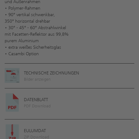
und Außenrahmen
• Polymer-Rahmen
• 90° vertikal schwenkbar,
350° horizontal drehbar
• 30° - 45° - 60° Abstrahlwinkel
mit Facetten-Reflektor aus 99,8%
purem Aluminium
• extra weißes Sicherheitsglas
• Casambi Option
TECHNISCHE ZEICHNUNGEN
Bilder anzeigen
DATENBLATT
PDF Download
EULUMDAT
ZIP Download