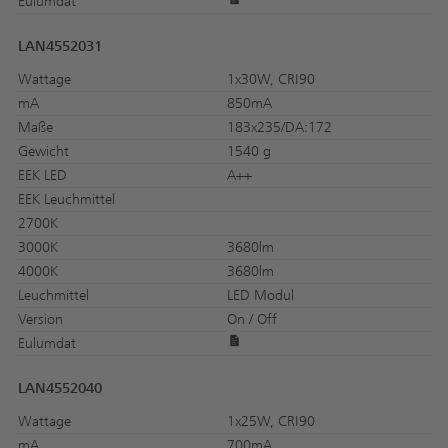
Eulumdat
LAN4552031
Wattage
1x30W, CRI90
mA
850mA
Maße
183x235/DA:172
Gewicht
1540 g
EEK LED
A++
EEK Leuchmittel
2700K
3000K
3680lm
4000K
3680lm
Leuchmittel
LED Modul
Version
On / Off
Eulumdat
LAN4552040
Wattage
1x25W, CRI90
mA
700mA