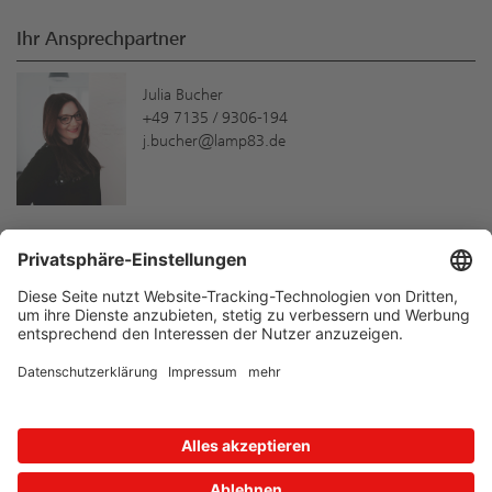
Ihr Ansprechpartner
Julia Bucher
+49 7135 / 9306-194
j.bucher@lamp83.de
Neue Produkte und Services schneller
kennenlernen!
Hier können Sie sich anmelden:
Newsletter
Zum Formular