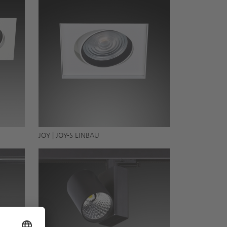
JOY | JOY-S EINBAU