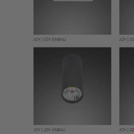
JOY | JOY EINBAU
JOY | J
JOY | JOY ANBAU
JOY | 