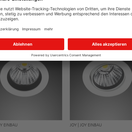
OY-S ANBAU
JOY | JOY
OY EINBAU
JOY | JOY EINBAU