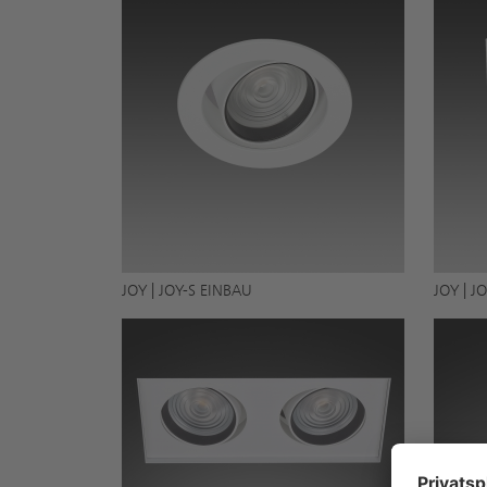
JOY | JOY-S EINBAU
JOY | J