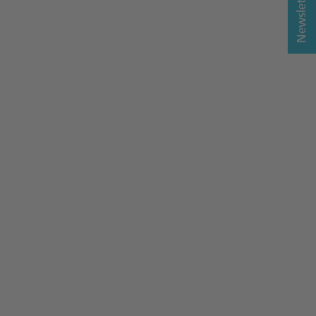
Newsletter