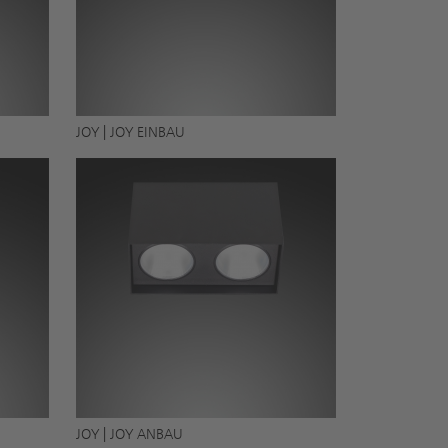
JOY | JOY EINBAU
JOY | JOY ANBAU