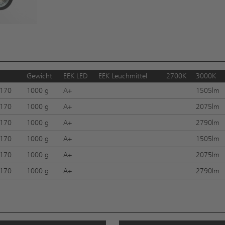
Gewicht
EEK LED
EEK Leuchmittel
2700K
3000K
x170
1000 g
A+
1505lm
x170
1000 g
A+
2075lm
x170
1000 g
A+
2790lm
x170
1000 g
A+
1505lm
x170
1000 g
A+
2075lm
x170
1000 g
A+
2790lm