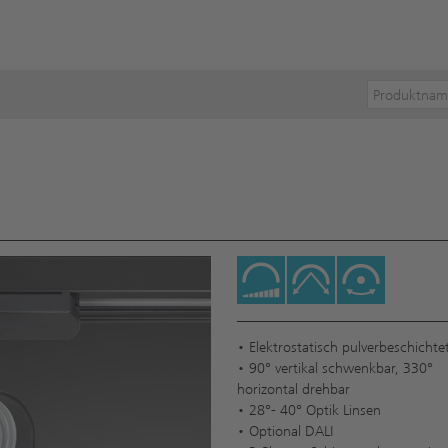
• Elektrostatisch pulverbeschichte
• 90° vertikal schwenkbar, 330°
horizontal drehbar
• 28°- 40° Optik Linsen
• Optional DALI