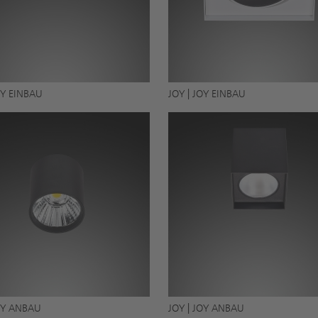
OY EINBAU
JOY | JOY EINBAU
JOY ANBAU
JOY | JOY ANBAU