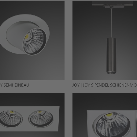
OY SEMI-EINBAU
JOY | JOY-S PENDEL SCHIENENM