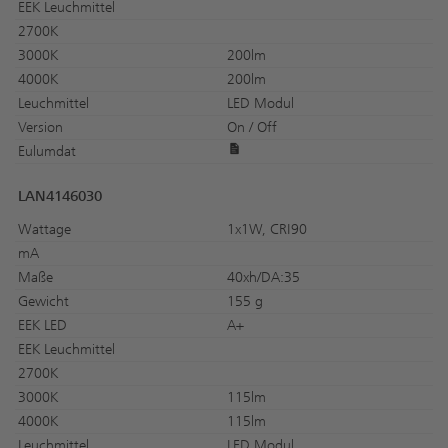
EEK Leuchmittel
2700K
3000K
200lm
4000K
200lm
Leuchmittel
LED Modul
Version
On / Off
Eulumdat
LAN4146030
Wattage
1x1W, CRI90
mA
Maße
40xh/DA:35
Gewicht
155 g
EEK LED
A+
EEK Leuchmittel
2700K
3000K
115lm
4000K
115lm
Leuchmittel
LED Modul