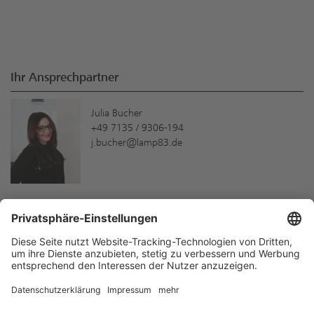
Ihr Ansprechpartner
Julia Bucher
+49 7135 / 9306-194
j.bucher@lamp83.de
Neue Produkte und Services schneller
kennenlernen!
Hier können Sie sich anmelden:
Newsletter
Zum Formular