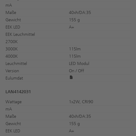
mA
Maße
40xh/DA:35
Gewicht
155 g
EEK LED
A+
EEK Leuchmittel
2700K
3000K
115lm
4000K
115lm
Leuchmittel
LED Modul
Version
On / Off
Eulumdat
LAN4142031
Wattage
1x2W, CRI90
mA
Maße
40xh/DA:35
Gewicht
155 g
EEK LED
A+