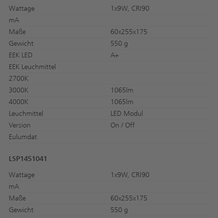
Wattage
1x9W, CRI90
mA
Maße
60x255x175
Gewicht
550 g
EEK LED
A+
EEK Leuchmittel
2700K
3000K
1065lm
4000K
1065lm
Leuchmittel
LED Modul
Version
On / Off
Eulumdat
LSP1451041
Wattage
1x9W, CRI90
mA
Maße
60x255x175
Gewicht
550 g