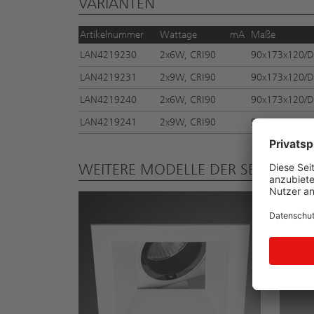
VARIANTEN
Artikelnummer
Wattage
mA
Maße
LAN4219230
2x6W, CRI90
90x173x120/D
LAN4219231
2x9W, CRI90
90x173x120/D
LAN4219240
2x6W, CRI90
90x173x120/D
LAN4219241
2x9W, CRI90
90x173x120/D
WEITERE MODELLE DER SERIE