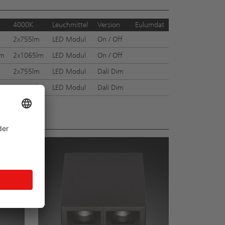
4000K
Leuchmittel
Version
Eulumdat
m
2x755lm
LED Modul
On / Off
lm
2x1065lm
LED Modul
On / Off
m
2x755lm
LED Modul
Dali Dim
lm
2x1065lm
LED Modul
Dali Dim