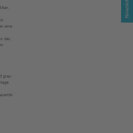
Newsletter
kbar,
it
en eine
nn das
rm
d grau
ntage
Casambi