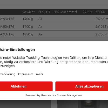
Gewicht
EEK LED
EEK Leuchmittel
2700K
3000K
A:93x176
1400 g
A+
2x755l
A:93x176
1400 g
A+
2x1065
A:93x176
1850 g
A+
2x755l
A:93x176
1850 g
A+
2x1065