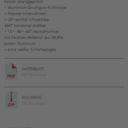
Körper stranggepresst
• Aluminium-Druckguss-Kühlkörper
• Polymer-Innenrahmen
• 20° vertikal schwenkbar,
360° horizontal drehbar
• 15°- 36°- 48° Abstrahlwinkel
mit Facetten-Reflektor aus 99,8%
purem Aluminium
• extra weißes Sicherheitsglas
DATENBLATT
PDF Download
EULUMDAT
ZIP Download