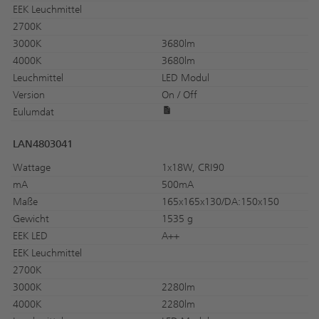
EEK Leuchmittel
2700K
3000K
3680lm
4000K
3680lm
Leuchmittel
LED Modul
Version
On / Off
Eulumdat
LAN4803041
Wattage
1x18W, CRI90
mA
500mA
Maße
165x165x130/DA:150x150
Gewicht
1535 g
EEK LED
A++
EEK Leuchmittel
2700K
3000K
2280lm
4000K
2280lm