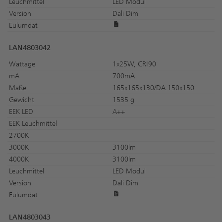
Leuchmittel
LED Modul
Version
Dali Dim
Eulumdat
LAN4803042
Wattage
1x25W, CRI90
mA
700mA
Maße
165x165x130/DA:150x150
Gewicht
1535 g
EEK LED
A++
EEK Leuchmittel
2700K
3000K
3100lm
4000K
3100lm
Leuchmittel
LED Modul
Version
Dali Dim
Eulumdat
LAN4803043