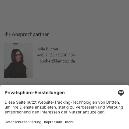
Ihr Ansprechpartner
Julia Bucher
+49 7135 / 9306-194
j.bucher@lamp83.de
Neue Produkte und Services schneller
kennenlernen!
Hier können Sie sich anmelden:
Newsletter
Zum Formular