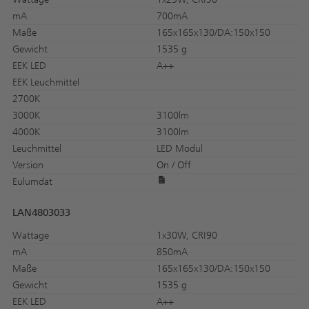
mA
700mA
Maße
165x165x130/DA:150x150
Gewicht
1535 g
EEK LED
A++
EEK Leuchmittel
2700K
3000K
3100lm
4000K
3100lm
Leuchmittel
LED Modul
Version
On / Off
Eulumdat
LAN4803033
Wattage
1x30W, CRI90
mA
850mA
Maße
165x165x130/DA:150x150
Gewicht
1535 g
EEK LED
A++