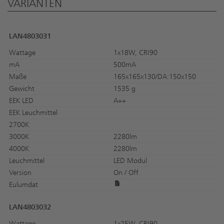
VARIANTEN
LAN4803031
Wattage
1x18W, CRI90
mA
500mA
Maße
165x165x130/DA:150x150
Gewicht
1535 g
EEK LED
A++
EEK Leuchmittel
2700K
3000K
2280lm
4000K
2280lm
Leuchmittel
LED Modul
Version
On / Off
Eulumdat
LAN4803032
Wattage
1x25W, CRI90