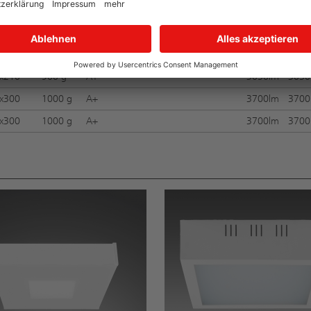
Gewicht
EEK LED
EEK Leuchmittel
2700K
3000K
4000
x210
850 g
A+
3050lm
3050
x210
900 g
A+
3050lm
3050
x300
1000 g
A+
3700lm
3700
x300
1000 g
A+
3700lm
3700