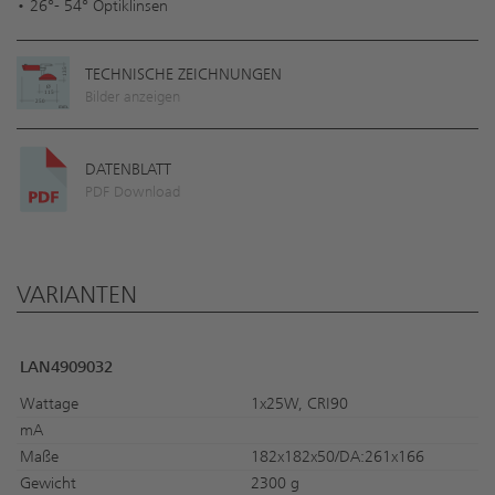
• 26°- 54° Optiklinsen
TECHNISCHE ZEICHNUNGEN
Bilder anzeigen
DATENBLATT
PDF Download
VARIANTEN
LAN4909032
Wattage
1x25W, CRI90
mA
Maße
182x182x50/DA:261x166
Gewicht
2300 g