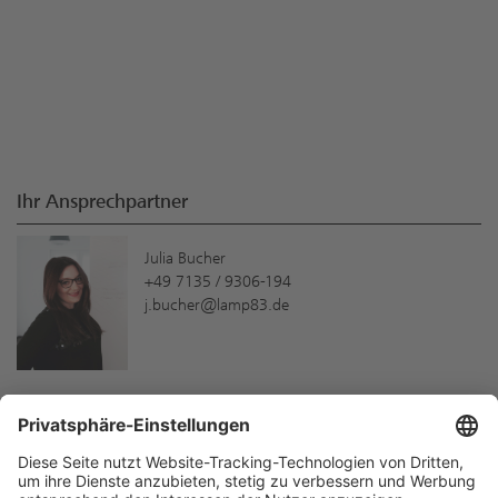
Ihr Ansprechpartner
Julia Bucher
+49 7135 / 9306-194
j.bucher@lamp83.de
Neue Produkte und Services schneller
kennenlernen!
Hier können Sie sich anmelden: