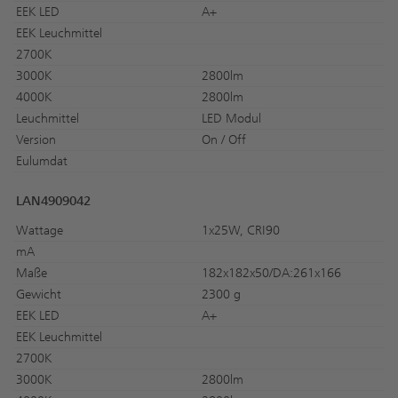
EEK LED
A+
EEK Leuchmittel
2700K
3000K
2800lm
4000K
2800lm
Leuchmittel
LED Modul
Version
On / Off
Eulumdat
LAN4909042
Wattage
1x25W, CRI90
mA
Maße
182x182x50/DA:261x166
Gewicht
2300 g
EEK LED
A+
EEK Leuchmittel
2700K
3000K
2800lm