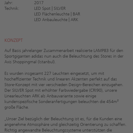
Jahr:
2017
Technik:
LED Spot | SILVER
LED Flächenleuchte | BAR
LED Anbauleuchte | ARK
KONZEPT
Auf Basis jahrelanger Zusammenarbeit realisierte LAMP83 für den
Sportgiganten adidas nun auch die Beleuchtung des Stores in der
Axis Shoppingmal (Istanbul).
Es wurden insgesamt 227 Leuchten eingesetzt, um mit
hocheffizienter Technik und linearen Akzenten perfekt auf das
Store-Konzept mit vier verschieden Design-Bereichen einzugehen.
Der SILVER Spot mit erhöhter Farbwiedergabe (CRI90), unsere
Linearleuchten ARK als Anbauvariante sowie einige
kundenspezifische Sonderanfertigungen beleuchten die 454m²
große Fläche.
„Unser Ziel bezüglich der Beleuchtung ist es, für die Kunden eine
angenehme Atmosphäre und gleichzeitig Orientierung zu schaffen.
Richtig angewandte Beleuchtungssysteme unterstützen die